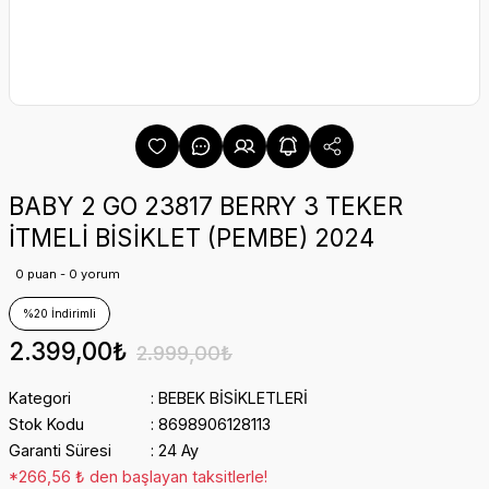
BABY 2 GO 23817 BERRY 3 TEKER
İTMELİ BİSİKLET (PEMBE) 2024
0 puan - 0 yorum
%20 İndirimli
2.399,00₺
2.999,00₺
Kategori
BEBEK BİSİKLETLERİ
Stok Kodu
8698906128113
Garanti Süresi
24 Ay
*266,56 ₺ den başlayan taksitlerle!