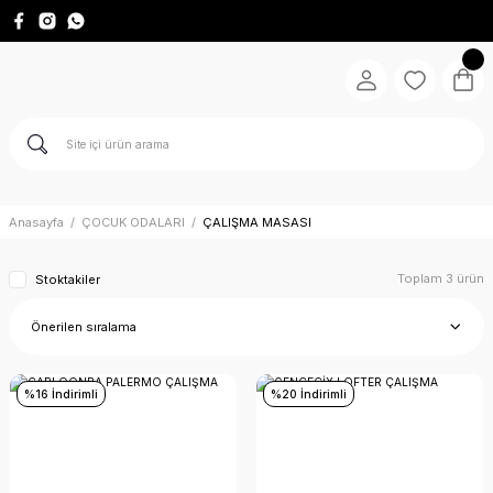
Anasayfa
ÇOCUK ODALARI
ÇALIŞMA MASASI
Toplam 3 ürün
Stoktakiler
%16 İndirimli
%20 İndirimli