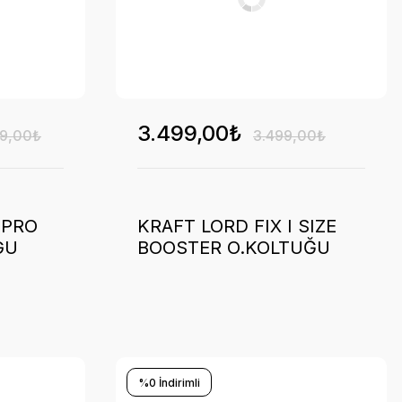
3.499,00₺
99,00₺
3.499,00₺
 PRO
KRAFT LORD FIX I SIZE
GU
BOOSTER O.KOLTUĞU
YÜKSELTİCİ - BLACK
%0 İndirimli