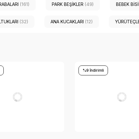
RABALARI
(161)
PARK BEŞİKLER
(49)
BEBEK BİS
LTUKLARI
(32)
ANA KUCAKLARI
(12)
YÜRÜTEÇL
%9 İndirimli