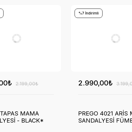
%7 İndirimli
,00₺
2.990,00₺
2.199,00₺
3.199,
 TAPAS MAMA
PREGO 4021 ARİS
YESİ - BLACK*
SANDALYESİ FÜM