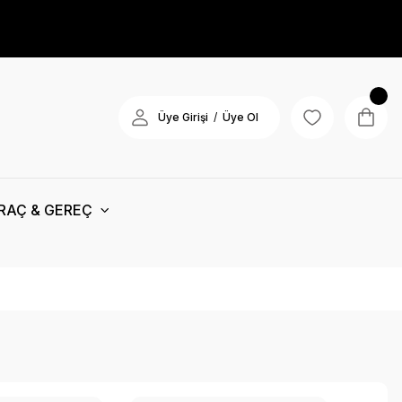
/
Üye Girişi
Üye Ol
RAÇ & GEREÇ