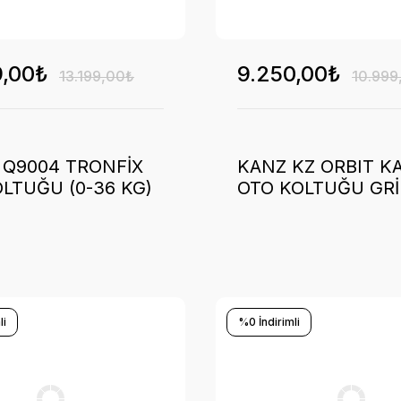
9,00₺
9.250,00₺
13.199,00₺
10.999
 Q9004 TRONFİX
KANZ KZ ORBIT K
LTUĞU (0-36 KG)
OTO KOLTUĞU GRİ
SİYAH
li
%0 İndirimli