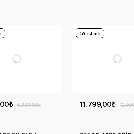
i
%9 İndirimli
,00₺
11.799,00₺
5.999,00₺
12.99