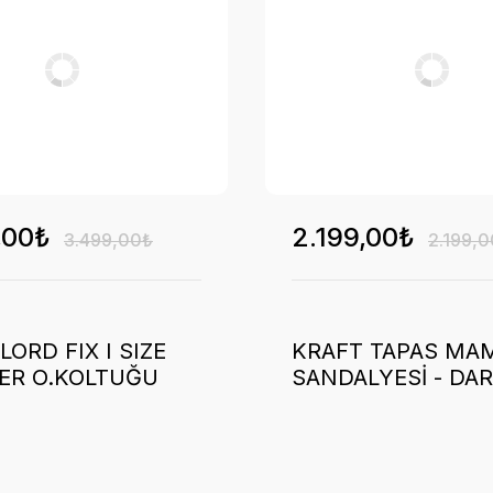
,00₺
2.199,00₺
3.499,00₺
2.199,
LORD FIX I SIZE
KRAFT TAPAS MA
ER O.KOLTUĞU
SANDALYESİ - DA
TİCİ - GREY
GREY