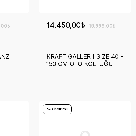
14.450,00₺
,00₺
19.999,00₺
ANZ
KRAFT GALLER I SIZE 40 -
150 CM OTO KOLTUĞU –
BLACK
%0 İndirimli