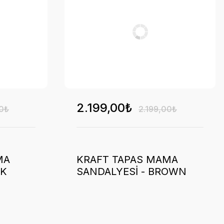
2.199,00₺
00₺
2.199,00₺
MA
KRAFT TAPAS MAMA
RK
SANDALYESİ - BROWN