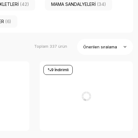
İKLETLERİ
(42)
MAMA SANDALYELERİ
(34)
ER
(6)
Toplam 337 ürün
%9 İndirimli