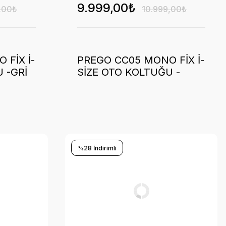
9.999,00₺
,00₺
10.999,00₺
 FİX İ-
PREGO CC05 MONO FİX İ-
 -GRİ
SİZE OTO KOLTUĞU -
SİYAH
%28 İndirimli