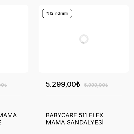
%12 İndirimli
5.299,00₺
00₺
5.999,00₺
 MAMA
BABYCARE 511 FLEX
E
MAMA SANDALYESİ
ANTRASİT