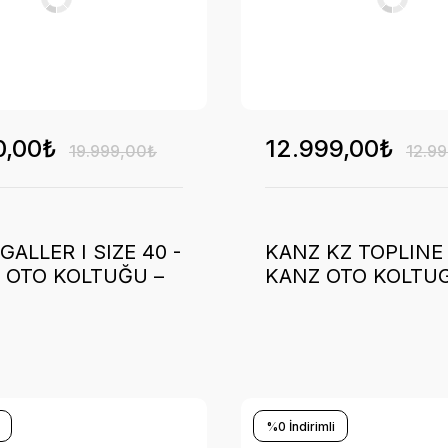
0,00₺
12.999,00₺
19.999,00₺
12.9
GALLER I SIZE 40 -
KANZ KZ TOPLINE
 OTO KOLTUĞU –
KANZ OTO KOLTU
SİYAH -2025
%0 İndirimli