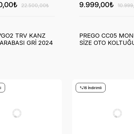
0,00₺
9.999,00₺
22.500,00₺
10.999
VGO2 TRV KANZ
PREGO CC05 MONO
ARABASI GRİ 2024
SİZE OTO KOLTUĞU
i
%16 İndirimli