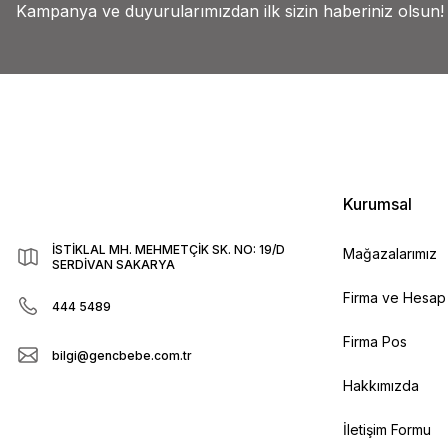
Kampanya ve duyurularımızdan ilk sizin haberiniz olsun!
Kurumsal
İSTİKLAL MH. MEHMETÇİK SK. NO: 19/D
Mağazalarımız
SERDİVAN SAKARYA
Firma ve Hesap B
444 5489
Firma Pos
bilgi@gencbebe.com.tr
Hakkımızda
İletişim Formu