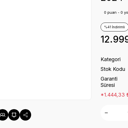
0 puan - 0 y
%41 İndirimli
12.99
Kategori
Stok Kodu
Garanti
Süresi
*1.444,33 ₺