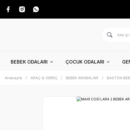
BEBEK ODALARI
ÇOCUK ODALARI
GE
Anasayfa
ARAÇ & GEREÇ
BEBEK ARABALARI
BASTON BEB