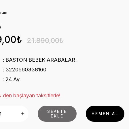
orum
9,00₺
21.890,00₺
BASTON BEBEK ARABALARI
3220660338160
24 Ay
 den başlayan taksitlerle!
SEPETE
HEMEN AL
EKLE