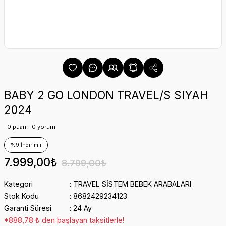
BABY 2 GO LONDON TRAVEL/S SIYAH
2024
0 puan - 0 yorum
%9 İndirimli
7.999,00₺
8.799,00₺
Kategori
TRAVEL SİSTEM BEBEK ARABALARI
Stok Kodu
8682429234123
Garanti Süresi
24 Ay
*888,78 ₺ den başlayan taksitlerle!