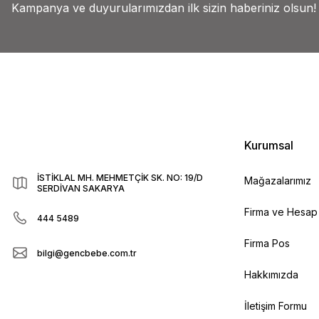
Kampanya ve duyurularımızdan ilk sizin haberiniz olsun!
Kurumsal
İSTİKLAL MH. MEHMETÇİK SK. NO: 19/D
Mağazalarımız
SERDİVAN SAKARYA
Firma ve Hesap B
444 5489
Firma Pos
bilgi@gencbebe.com.tr
Hakkımızda
İletişim Formu