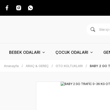
BEBEK ODALARI
ÇOCUK ODALARI
GE
Anasayfa
ARAÇ & GEREÇ
OTO KOLTUKLARI
BABY 2 GO T