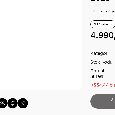
0 puan - 0 y
%17 İndirimli
4.990
Kategori
Stok Kodu
Garanti
Süresi
*554,44 ₺ d
S