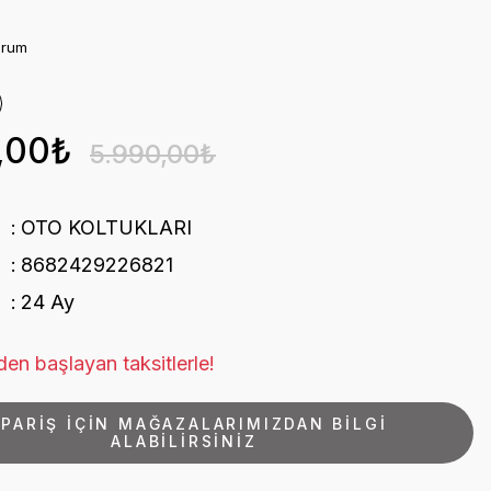
orum
,00₺
5.990,00₺
OTO KOLTUKLARI
8682429226821
24 Ay
en başlayan taksitlerle!
İPARİŞ İÇİN MAĞAZALARIMIZDAN BİLGİ
ALABİLİRSİNİZ