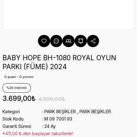
BABY HOPE BH-1080 ROYAL OYUN
PARKI (FÜME) 2024
0 puan - 0 yorum
%26 İndirimli
3.699,00₺
4.999,00₺
Kategori
PARK BEŞİKLER
,
PARK BEŞİKLER
Stok Kodu
M 09 7001 93
Garanti Süresi
24 Ay
*411,00 ₺ den başlayan taksitlerle!