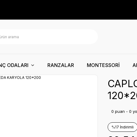
NÇ ODALARI
RANZALAR
MONTESSORİ
A
CAPL
120*2
0 puan - 0 y
%17 İndirimli