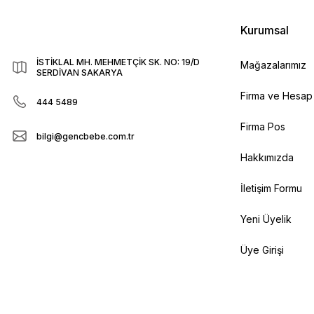
Kurumsal
İSTİKLAL MH. MEHMETÇİK SK. NO: 19/D
Mağazalarımız
SERDİVAN SAKARYA
Firma ve Hesap B
444 5489
Firma Pos
bilgi@gencbebe.com.tr
Hakkımızda
İletişim Formu
Yeni Üyelik
Üye Girişi