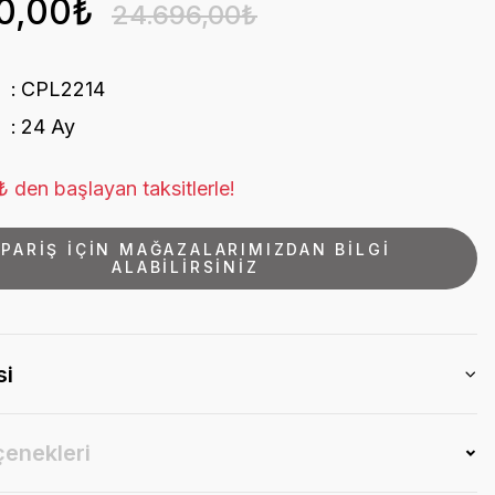
0,00₺
24.696,00₺
CPL2214
24 Ay
 den başlayan taksitlerle!
İPARİŞ İÇİN MAĞAZALARIMIZDAN BİLGİ
ALABİLİRSİNİZ
si
çenekleri