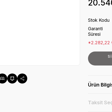
20.54
Stok Kodu
Garanti
Süresi
*2.282,22 ₺
S
Ürün Bilgi
Taksit Se