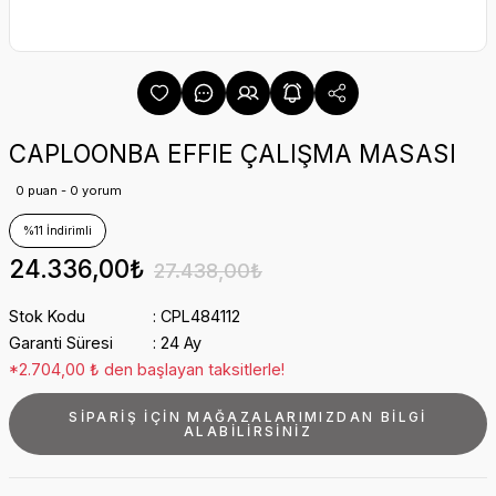
CAPLOONBA EFFIE ÇALIŞMA MASASI
0 puan - 0 yorum
%11 İndirimli
24.336,00₺
27.438,00₺
Stok Kodu
CPL484112
Garanti Süresi
24 Ay
*2.704,00 ₺ den başlayan taksitlerle!
SİPARİŞ İÇİN MAĞAZALARIMIZDAN BİLGİ
ALABİLİRSİNİZ