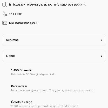
İSTİKLAL MH. MEHMETÇİK SK. NO: 19/D SERDİVAN SAKARYA
444 5489
bilgi@gencbebe.com.tr
Kurumsal
Genel
%100 Güvenilir
Ürünlerimiz %100 orijinal garantilidir.
Para iadesi
Memnun kalmadığınız ürünleri 15 iş günü içerisinde iade edebilirsiniz.
Ücretsiz kargo
1500₺ ve üzeri alışverişlerinizde kargo ücreti ödemezsiniz.