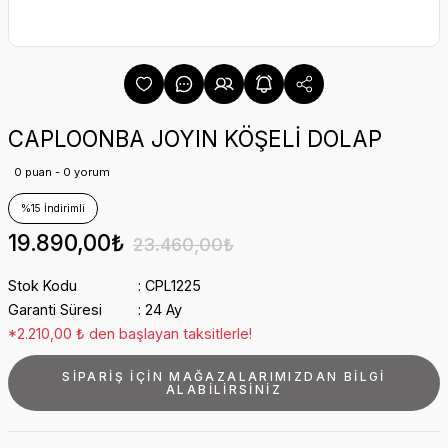
CAPLOONBA JOYIN KÖŞELİ DOLAP
0 puan - 0 yorum
%15 İndirimli
19.890,00₺
23.460,00₺
Stok Kodu
CPL1225
Garanti Süresi
24 Ay
*2.210,00 ₺ den başlayan taksitlerle!
SİPARİŞ İÇİN MAĞAZALARIMIZDAN BİLGİ
ALABİLİRSİNİZ