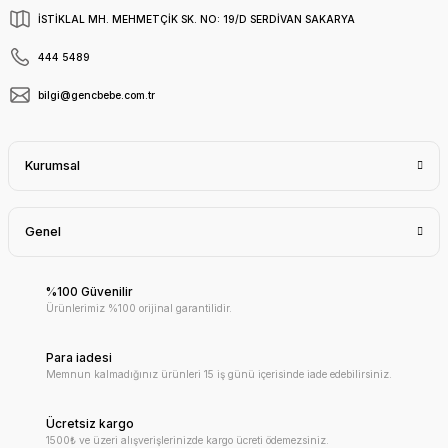
İSTİKLAL MH. MEHMETÇİK SK. NO: 19/D SERDİVAN SAKARYA
444 5489
bilgi@gencbebe.com.tr
Kurumsal
Genel
%100 Güvenilir
Ürünlerimiz %100 orijinal garantilidir.
Para iadesi
Memnun kalmadığınız ürünleri 15 iş günü içerisinde iade edebilirsiniz.
Ücretsiz kargo
1500₺ ve üzeri alışverişlerinizde kargo ücreti ödemezsiniz.