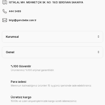
İSTİKLAL MH. MEHMETÇİK SK. NO: 19/D SERDİVAN SAKARYA
444 5489
bilgi@gencbebe.com.tr
Kurumsal
Genel
%100 Güvenilir
Ürünlerimiz %100 orijinal garantilidir.
Para iadesi
Memnun kalmadığınız ürünleri 15 iş günü içerisinde iade edebilirsiniz.
Ücretsiz kargo
1500₺ ve üzeri alışverişlerinizde kargo ücreti ödemezsiniz.