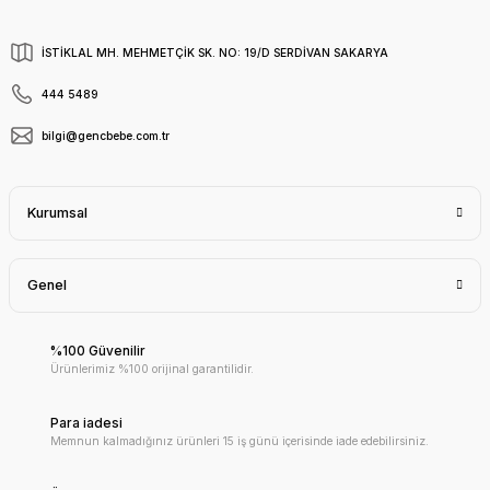
İSTİKLAL MH. MEHMETÇİK SK. NO: 19/D SERDİVAN SAKARYA
444 5489
bilgi@gencbebe.com.tr
Kurumsal
Genel
%100 Güvenilir
Ürünlerimiz %100 orijinal garantilidir.
Para iadesi
Memnun kalmadığınız ürünleri 15 iş günü içerisinde iade edebilirsiniz.