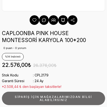
CAPLOONBA PINK HOUSE
MONTESSORİ KARYOLA 100*200
0 puan - 0 yorum
%14 İndirimli
22.576,00₺
26.376,00₺
Stok Kodu
CPL2179
Garanti Süresi
24 Ay
*2.508,44 ₺ den başlayan taksitlerle!
SİPARİŞ İÇİN MAĞAZALARIMIZDAN BİLGİ
ALABİLİRSİNİZ