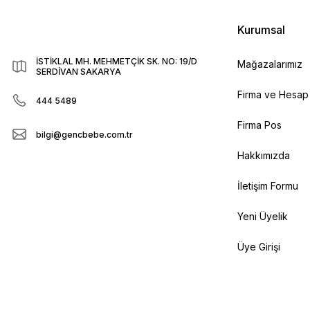
Kurumsal
İSTİKLAL MH. MEHMETÇİK SK. NO: 19/D
Mağazalarımız
SERDİVAN SAKARYA
Firma ve Hesap B
444 5489
Firma Pos
bilgi@gencbebe.com.tr
Hakkımızda
İletişim Formu
Yeni Üyelik
Üye Girişi