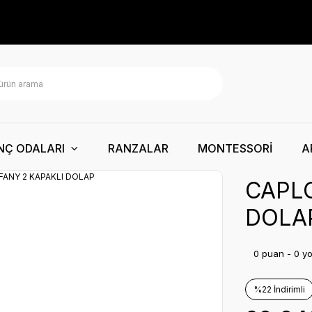
NÇ ODALARI
RANZALAR
MONTESSORİ
A
CAPLO
DOLA
0 puan - 0 y
%22 İndirimli