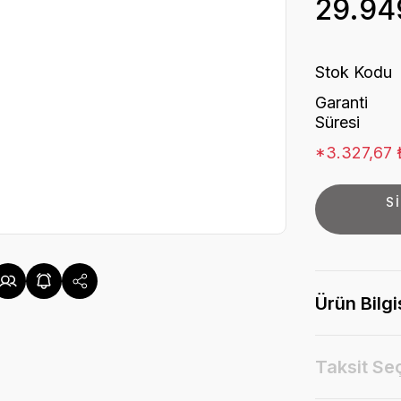
29.94
Stok Kodu
Garanti
Süresi
*3.327,67 ₺
S
Ürün Bilgi
Taksit Se