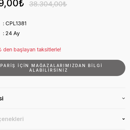
9,00₺
38.304,00₺
CPL1381
24 Ay
 den başlayan taksitlerle!
İPARİŞ İÇİN MAĞAZALARIMIZDAN BİLGİ
ALABİLİRSİNİZ
si
çenekleri