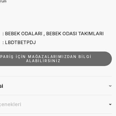
orum
BEBEK ODALARI
,
BEBEK ODASI TAKIMLARI
LBDTBETPDJ
İPARİŞ İÇİN MAĞAZALARIMIZDAN BİLGİ
ALABİLİRSİNİZ
si
çenekleri