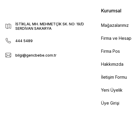
Kurumsal
İSTİKLAL MH. MEHMETÇİK SK. NO: 19/D
Mağazalarımız
SERDİVAN SAKARYA
Firma ve Hesap B
444 5489
Firma Pos
bilgi@gencbebe.com.tr
Hakkımızda
İletişim Formu
Yeni Üyelik
Üye Girişi