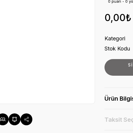
0 puan - 0 y
0,00₺
Kategori
Stok Kodu
S
Ürün Bilgi
Taksit Se