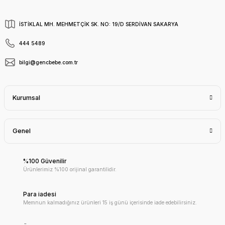
İSTİKLAL MH. MEHMETÇİK SK. NO: 19/D SERDİVAN SAKARYA
444 5489
bilgi@gencbebe.com.tr
Kurumsal
Genel
%100 Güvenilir
Ürünlerimiz %100 orijinal garantilidir.
Para iadesi
Memnun kalmadığınız ürünleri 15 iş günü içerisinde iade edebilirsiniz.