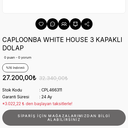
CAPLOONBA WHITE HOUSE 3 KAPAKLI
DOLAP
0 puan - 0 yorum
%16 İndirimli
27.200,00₺
32.340,00₺
Stok Kodu
CPL466311
Garanti Süresi
24 Ay
*3.022,22 ₺ den başlayan taksitlerle!
SİPARİŞ İÇİN MAĞAZALARIMIZDAN BİLGİ
ALABİLİRSİNİZ