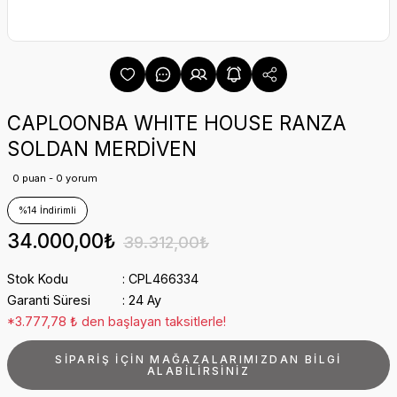
CAPLOONBA WHITE HOUSE RANZA
SOLDAN MERDİVEN
0 puan - 0 yorum
%14 İndirimli
34.000,00₺
39.312,00₺
Stok Kodu
CPL466334
Garanti Süresi
24 Ay
*3.777,78 ₺ den başlayan taksitlerle!
SİPARİŞ İÇİN MAĞAZALARIMIZDAN BİLGİ
ALABİLİRSİNİZ