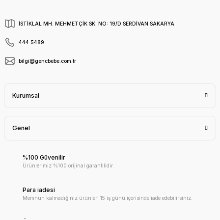
İSTİKLAL MH. MEHMETÇİK SK. NO: 19/D SERDİVAN SAKARYA
444 5489
bilgi@gencbebe.com.tr
Kurumsal
Genel
%100 Güvenilir
Ürünlerimiz %100 orijinal garantilidir.
Para iadesi
Memnun kalmadığınız ürünleri 15 iş günü içerisinde iade edebilirsiniz.