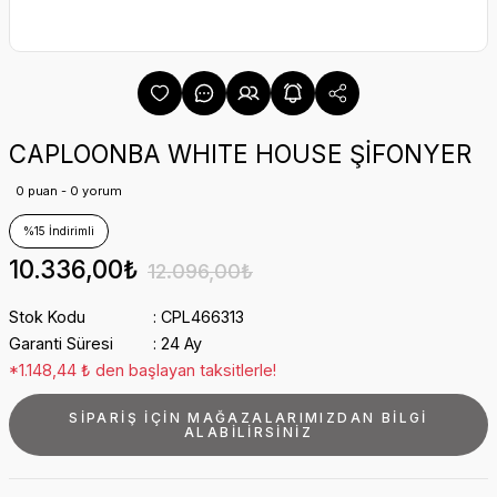
CAPLOONBA WHITE HOUSE ŞİFONYER
0 puan - 0 yorum
%15 İndirimli
10.336,00₺
12.096,00₺
Stok Kodu
CPL466313
Garanti Süresi
24 Ay
*1.148,44 ₺ den başlayan taksitlerle!
SİPARİŞ İÇİN MAĞAZALARIMIZDAN BİLGİ
ALABİLİRSİNİZ