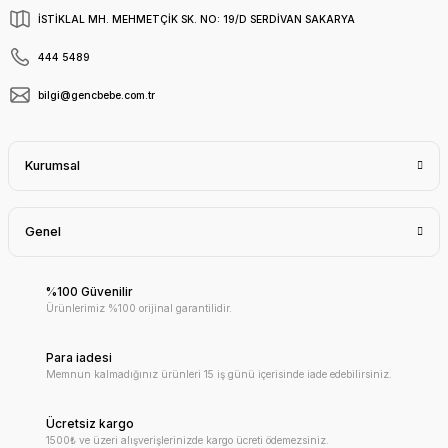
İSTİKLAL MH. MEHMETÇİK SK. NO: 19/D SERDİVAN SAKARYA
444 5489
bilgi@gencbebe.com.tr
Kurumsal
Genel
%100 Güvenilir
Ürünlerimiz %100 orijinal garantilidir.
Para iadesi
Memnun kalmadığınız ürünleri 15 iş günü içerisinde iade edebilirsiniz.
Ücretsiz kargo
1500₺ ve üzeri alışverişlerinizde kargo ücreti ödemezsiniz.