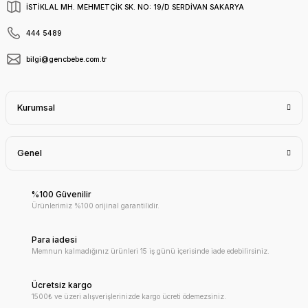
İSTİKLAL MH. MEHMETÇİK SK. NO: 19/D SERDİVAN SAKARYA
444 5489
bilgi@gencbebe.com.tr
Kurumsal
Genel
%100 Güvenilir
Ürünlerimiz %100 orijinal garantilidir.
Para iadesi
Memnun kalmadığınız ürünleri 15 iş günü içerisinde iade edebilirsiniz.
Ücretsiz kargo
1500₺ ve üzeri alışverişlerinizde kargo ücreti ödemezsiniz.