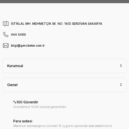
İSTİKLAL MH. MEHMETÇİK SK. NO: 19/D SERDİVAN SAKARYA
444 5489
bilgi@gencbebe.com.tr
Kurumsal
Genel
%100 Güvenilir
Ürünlerimiz %100 orijinal garantilidir.
Para iadesi
Memnun kalmadığınız ürünleri 15 iş günü içerisinde iade edebilirsiniz.