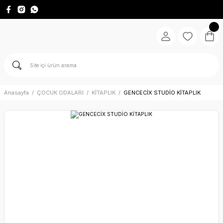
Anasayfa
ÇOCUK ODALARI
KİTAPLIK
GENCECİX STUDİO KİTAPLIK