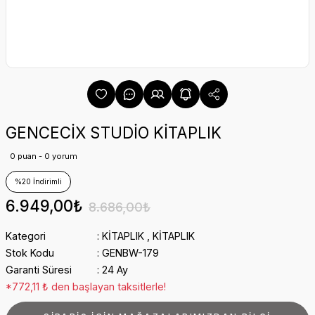
GENCECİX STUDİO KİTAPLIK
0 puan - 0 yorum
%20 İndirimli
6.949,00₺
8.686,00₺
Kategori
KİTAPLIK
,
KİTAPLIK
Stok Kodu
GENBW-179
Garanti Süresi
24 Ay
*772,11 ₺ den başlayan taksitlerle!