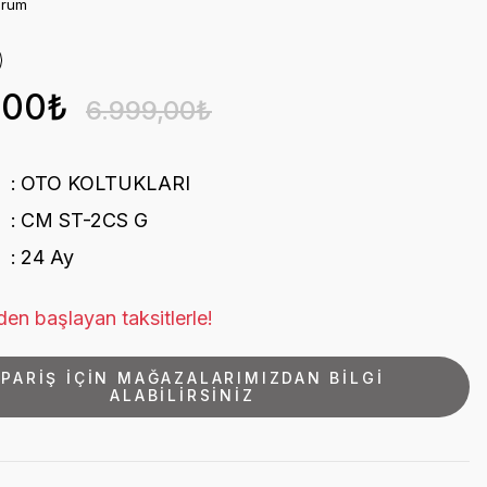
orum
,00₺
6.999,00₺
OTO KOLTUKLARI
CM ST-2CS G
24 Ay
en başlayan taksitlerle!
İPARİŞ İÇİN MAĞAZALARIMIZDAN BİLGİ
ALABİLİRSİNİZ