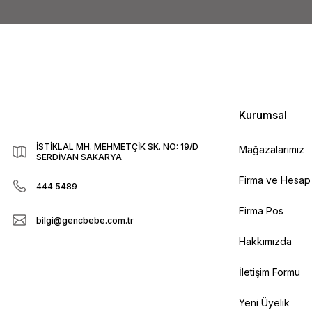
Kurumsal
İSTİKLAL MH. MEHMETÇİK SK. NO: 19/D
Mağazalarımız
SERDİVAN SAKARYA
Firma ve Hesap B
444 5489
Firma Pos
bilgi@gencbebe.com.tr
Hakkımızda
İletişim Formu
Yeni Üyelik