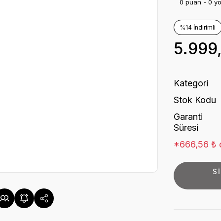
0 puan - 0 y
%14 İndirimli
5.999
Kategori
Stok Kodu
Garanti
Süresi
*666,56 ₺ d
S