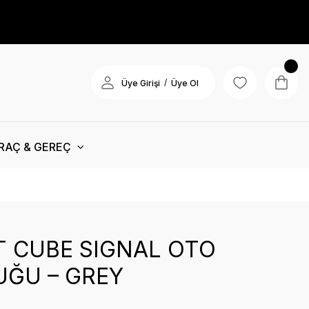
/
Üye Girişi
Üye Ol
RAÇ & GEREÇ
T CUBE SIGNAL OTO
UĞU – GREY