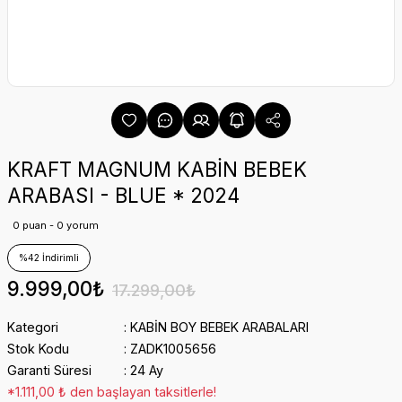
KRAFT MAGNUM KABİN BEBEK
ARABASI - BLUE * 2024
0 puan - 0 yorum
%42 İndirimli
9.999,00₺
17.299,00₺
Kategori
KABİN BOY BEBEK ARABALARI
Stok Kodu
ZADK1005656
Garanti Süresi
24 Ay
*1.111,00 ₺ den başlayan taksitlerle!