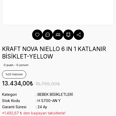
KRAFT NOVA NIELLO 6 IN 1 KATLANIR
BİSİKLET-YELLOW
0 puan - 0 yorum
%20 İndirimli
13.434,00₺
16.799,00₺
Kategori
BEBEK BİSİKLETLERİ
Stok Kodu
H S700-AN Y
Garanti Süresi
24 Ay
*1.492,67 ₺ den başlayan taksitlerle!