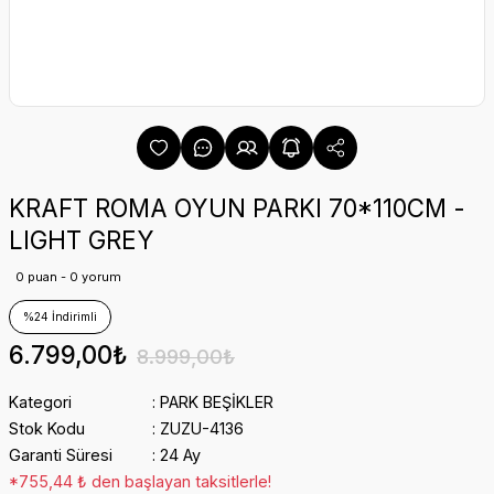
KRAFT ROMA OYUN PARKI 70*110CM -
LIGHT GREY
0 puan - 0 yorum
%24 İndirimli
6.799,00₺
8.999,00₺
Kategori
PARK BEŞİKLER
Stok Kodu
ZUZU-4136
Garanti Süresi
24 Ay
*755,44 ₺ den başlayan taksitlerle!