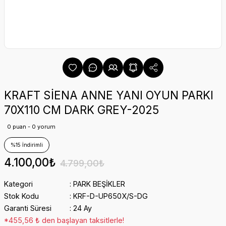
KRAFT SİENA ANNE YANI OYUN PARKI
70X110 CM DARK GREY-2025
0 puan - 0 yorum
%15 İndirimli
4.100,00₺
4.799,00₺
Kategori
PARK BEŞİKLER
Stok Kodu
KRF-D-UP650X/S-DG
Garanti Süresi
24 Ay
*455,56 ₺ den başlayan taksitlerle!