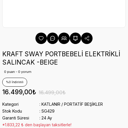
KRAFT SWAY PORTBEBELİ ELEKTRİKLİ
SALINCAK -BEIGE
0 puan - 0 yorum
%0 İndirimli
16.499,00₺
16.499,00₺
Kategori
KATLANIR / PORTATİF BEŞİKLER
Stok Kodu
SG429
Garanti Süresi
24 Ay
*1.833,22 ₺ den başlayan taksitlerle!