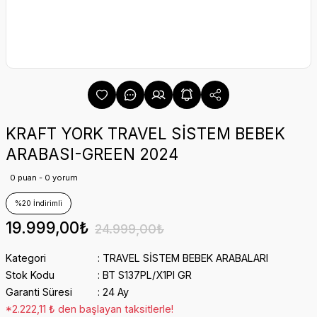
KRAFT YORK TRAVEL SİSTEM BEBEK
ARABASI-GREEN 2024
0 puan - 0 yorum
%20 İndirimli
19.999,00₺
24.999,00₺
Kategori
TRAVEL SİSTEM BEBEK ARABALARI
Stok Kodu
BT S137PL/X1PI GR
Garanti Süresi
24 Ay
*2.222,11 ₺ den başlayan taksitlerle!