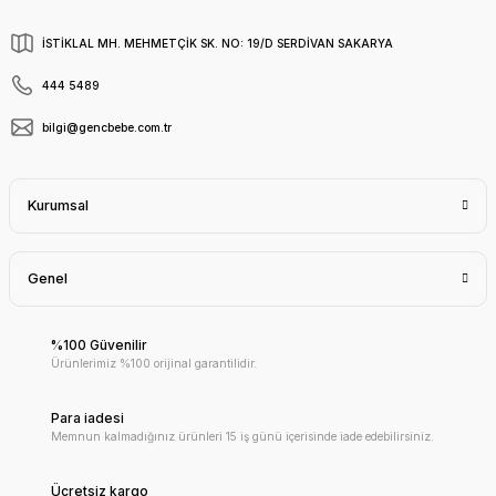
İSTİKLAL MH. MEHMETÇİK SK. NO: 19/D SERDİVAN SAKARYA
444 5489
bilgi@gencbebe.com.tr
Kurumsal
Genel
%100 Güvenilir
Ürünlerimiz %100 orijinal garantilidir.
Para iadesi
Memnun kalmadığınız ürünleri 15 iş günü içerisinde iade edebilirsiniz.
Ücretsiz kargo