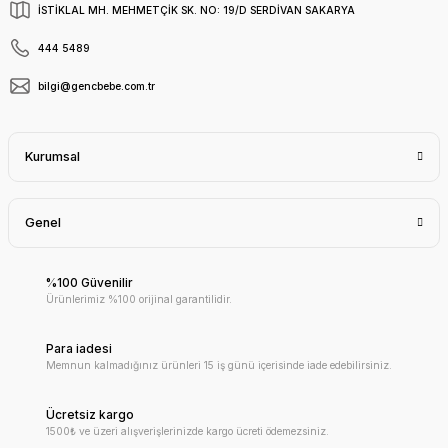
İSTİKLAL MH. MEHMETÇİK SK. NO: 19/D SERDİVAN SAKARYA
444 5489
bilgi@gencbebe.com.tr
Kurumsal
Genel
%100 Güvenilir
Ürünlerimiz %100 orijinal garantilidir.
Para iadesi
Memnun kalmadığınız ürünleri 15 iş günü içerisinde iade edebilirsiniz.
Ücretsiz kargo
1500₺ ve üzeri alışverişlerinizde kargo ücreti ödemezsiniz.