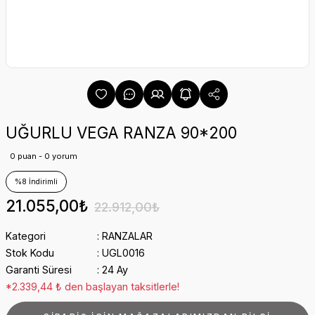
UĞURLU VEGA RANZA 90*200
0 puan - 0 yorum
%8 İndirimli
21.055,00₺
22.912,00₺
Kategori
RANZALAR
Stok Kodu
UGL0016
Garanti Süresi
24 Ay
*2.339,44 ₺ den başlayan taksitlerle!