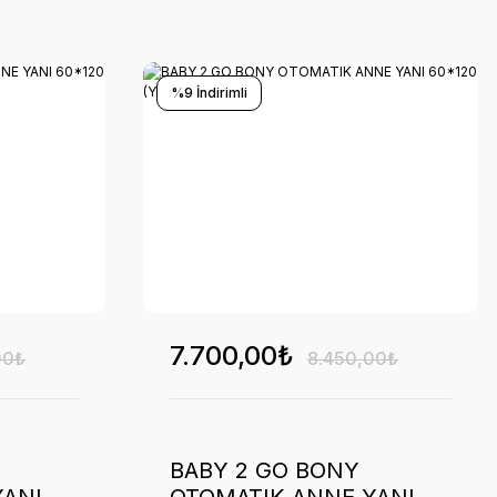
%9 İndirimli
7.700,00₺
00₺
8.450,00₺
BABY 2 GO BONY