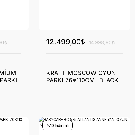
12.499,00₺
00₺
14.998,80₺
EMİUM
KRAFT MOSCOW OYUN
PARKI
PARKI 76*110CM -BLACK
5
%10 İndirimli