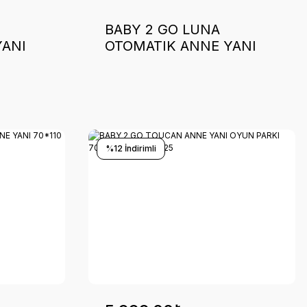
BABY 2 GO LUNA
YANI
OTOMATIK ANNE YANI
70*110 (GRI)
%12 İndirimli