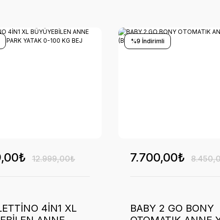
%9 İndirimli
9,00₺
7.700,00₺
12.999,00₺
8.450,
LETTİNO 4İN1 XL
BABY 2 GO BONY