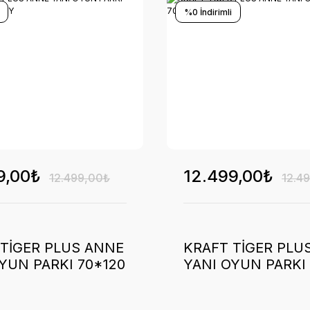
%0 İndirimli
9,00₺
12.499,00₺
12.499,00₺
12.4
 TİGER PLUS ANNE
KRAFT TİGER PLU
YUN PARKI 70*120
YANI OYUN PARKI
GREY
BLACK