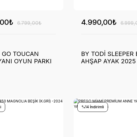
,00₺
4.990,00₺
6.799,00₺
6.999,
2 GO TOUCAN
BY TODİ SLEEPER 
YANI OYUN PARKI
AHŞAP AYAK 2025
(GRİ) -2025
i
%14 İndirimli