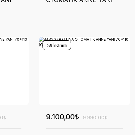
YANI
OTOMATIK ANNE YANI
60*120 (YESIL)
%9 İndirimli
9.100,00₺
00₺
9.990,00₺