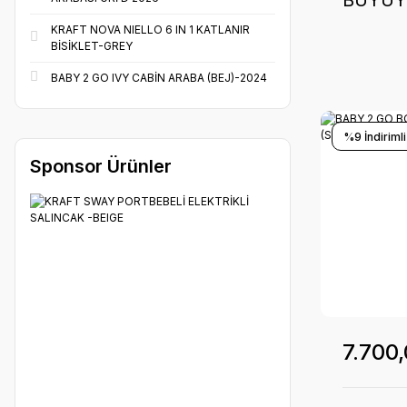
BÜYÜY
YANI B
KRAFT NOVA NIELLO 6 IN 1 KATLANIR
YATAK 
BİSİKLET-GREY
BABY 2 GO IVY CABİN ARABA (BEJ)-2024
%9 İndirimli
Sponsor Ürünler
7.700