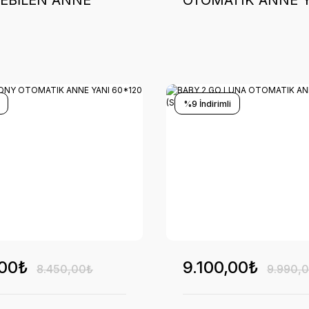
EBİLEN ANNE
OTOMATIK ANNE 
EBEK BEŞİK PARK
60*120 (BEJ)
0-100 KG BEJ
%9 İndirimli
,00₺
9.100,00₺
8.450,00₺
9.990,