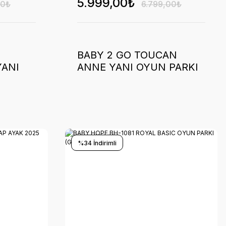
5.999,00₺
00₺
6.799,00₺
BABY 2 GO TOUCAN
YANI
ANNE YANI OYUN PARKI
70*110 (YEŞİL) -2025
%34 İndirimli