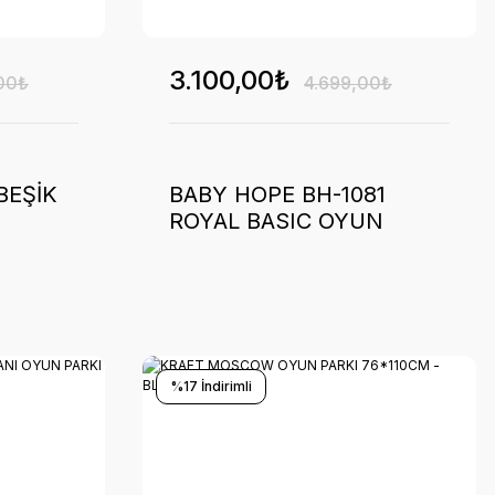
3.100,00₺
00₺
4.699,00₺
BEŞİK
BABY HOPE BH-1081
ROYAL BASIC OYUN
PARKI (GRİ) 2024
%17 İndirimli