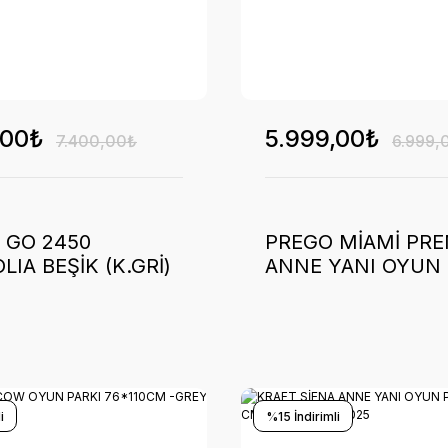
,00₺
5.999,00₺
7.400,00₺
6.999,
 GO 2450
PREGO MİAMİ PR
IA BEŞİK (K.GRİ)
ANNE YANI OYUN 
YATAĞI-FÜME 202
i
%15 İndirimli