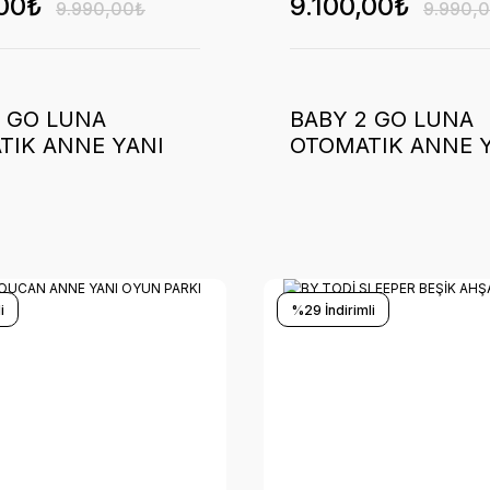
,00₺
9.100,00₺
9.990,00₺
9.990,
2 GO LUNA
BABY 2 GO LUNA
TIK ANNE YANI
OTOMATIK ANNE 
(YESIL)
70*110 (BEJ)
i
%29 İndirimli