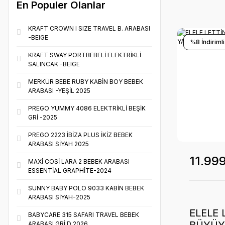
En Populer Olanlar
KRAFT CROWN I SIZE TRAVEL B. ARABASI
-BEIGE
%8 İndirimli
KRAFT SWAY PORTBEBELİ ELEKTRİKLİ
SALINCAK -BEIGE
MERKÜR BEBE RUBY KABİN BOY BEBEK
ARABASI -YEŞİL 2025
PREGO YUMMY 4086 ELEKTRİKLİ BEŞİK
GRİ -2025
PREGO 2223 İBİZA PLUS İKİZ BEBEK
ARABASI SİYAH 2025
11.99
MAXİ COSİ LARA 2 BEBEK ARABASI
ESSENTİAL GRAPHİTE-2024
SUNNY BABY POLO 9033 KABİN BEBEK
ARABASI SİYAH-2025
ELELE 
BABYCARE 315 SAFARI TRAVEL BEBEK
ARABASI GRİ D 2026