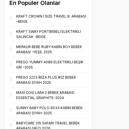
En Populer Olanlar
KRAFT CROWN I SIZE TRAVEL B. ARABASI
-BEIGE
KRAFT SWAY PORTBEBELİ ELEKTRİKLİ
SALINCAK -BEIGE
MERKÜR BEBE RUBY KABİN BOY BEBEK
ARABASI -YEŞİL 2025
PREGO YUMMY 4086 ELEKTRİKLİ BEŞİK
GRİ -2025
PREGO 2223 İBİZA PLUS İKİZ BEBEK
ARABASI SİYAH 2025
MAXİ COSİ LARA 2 BEBEK ARABASI
ESSENTİAL GRAPHİTE-2024
SUNNY BABY POLO 9033 KABİN BEBEK
ARABASI SİYAH-2025
BABYCARE 315 SAFARI TRAVEL BEBEK
ARABASI GRİ D 2026