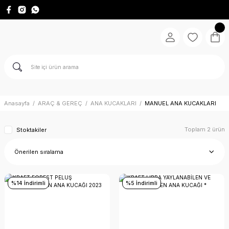
Anasayfa
ARAÇ & GEREÇ
ANA KUCAKLARI
MANUEL ANA KUCAKLARI
Toplam 2 ürün
Stoktakiler
%14 İndirimli
%5 İndirimli